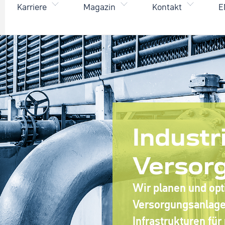
Karriere
Magazin
Kontakt
E
Industr
Versor
Wir planen und op
Versorgungsanlag
Infrastrukturen fü