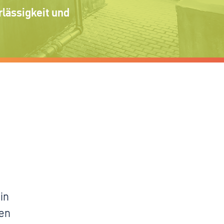
rlässigkeit und
in
gen