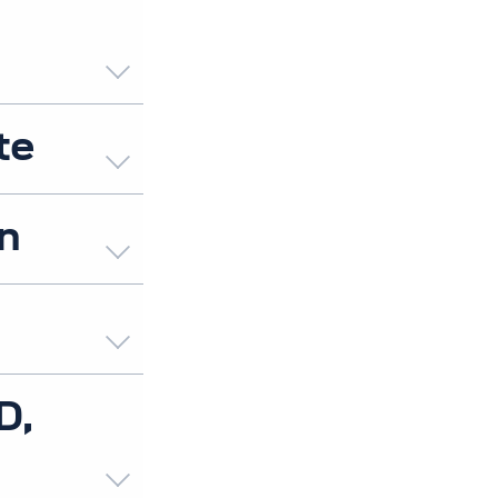
te
n
D,