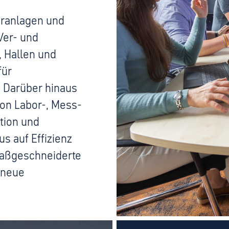
eranlagen und
Ver- und
, Hallen und
für
. Darüber hinaus
von Labor-, Mess-
tion und
s auf Effizienz
maßgeschneiderte
 neue