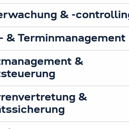
rwachung & -controllin
n- & Terminmanagement
ktmanagement &
tsteuerung
renvertretung &
ätssicherung