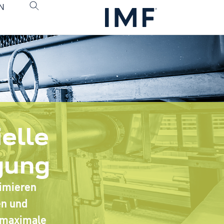
N
ielle
gung
timieren
en und
r maximale