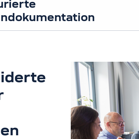
urierte
endokumentation
iderte
r
gen