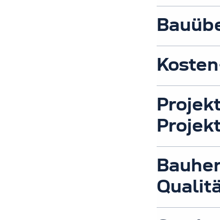
Bauübe
Koste
Proje
Projek
Bauher
Qualit