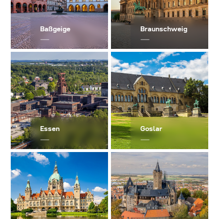
Baßgeige
Braunschweig
Essen
Goslar