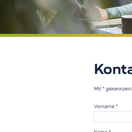
Kont
Mit * gekennzeich
Vorname
*
Name
*